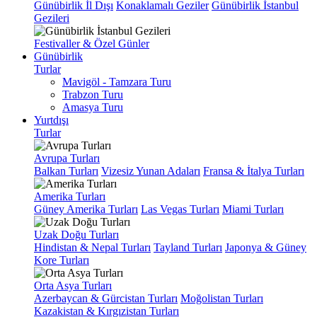
Günübirlik İl Dışı
Konaklamalı Geziler
Günübirlik İstanbul
Gezileri
Festivaller & Özel Günler
Günübirlik
Turlar
Mavigöl - Tamzara Turu
Trabzon Turu
Amasya Turu
Yurtdışı
Turlar
Avrupa Turları
Balkan Turları
Vizesiz Yunan Adaları
Fransa & İtalya Turları
Amerika Turları
Güney Amerika Turları
Las Vegas Turları
Miami Turları
Uzak Doğu Turları
Hindistan & Nepal Turları
Tayland Turları
Japonya & Güney
Kore Turları
Orta Asya Turları
Azerbaycan & Gürcistan Turları
Moğolistan Turları
Kazakistan & Kırgızistan Turları