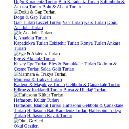
Doğu Karadeniz Turları
Batı Karadeniz Turları
Safranbolu &
Amasra Turları
Bolu & Abant Turları
Doğu & Gap Turları
Gap Turları
Lezzet Turları
Van Turları
Kars Turları
Doğu
Anadolu Turları
İç Anadolu Turları
Kapadokya Turları
Eskişehir Turları
Konya Turları
Ankara
Turları
Ege & Akdeniz Turları
Kuzey Ege Turları
Efes & Pamukkale Turları
Bodrum &
Çeşme Turları
Salda Gölü Turları
Marmara & Trakya Turları
Kartepe & Maşukiye Turları
Gelibolu & Çanakkale Turları
Edirne & Kırklareli Turları
Bursa & Uludağ Turları
Haftasonu Kültür Turları
Haftasonu İstanbul Turları
Haftasonu Gelibolu & Çanakkale
Turları
Haftasonu Batı Karadeniz Turları
Haftasonu Trakya
Turları
Haftasonu Kayak Turları
Okul Gezileri