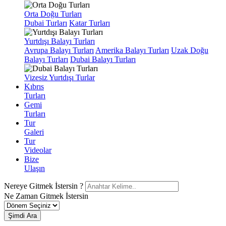
Orta Doğu Turları
Dubai Turları
Katar Turları
Yurtdışı Balayı Turları
Avrupa Balayı Turları
Amerika Balayı Turları
Uzak Doğu
Balayı Turları
Dubai Balayı Turları
Vizesiz Yurtdışı Turlar
Kıbrıs
Turları
Gemi
Turları
Tur
Galeri
Tur
Videolar
Bize
Ulaşın
Nereye Gitmek İstersin ?
Ne Zaman Gitmek İstersin
Şimdi Ara