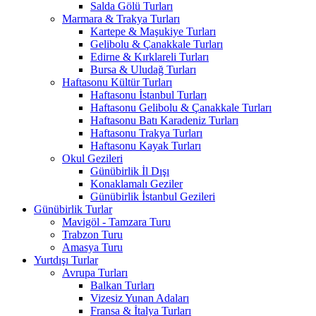
Salda Gölü Turları
Marmara & Trakya Turları
Kartepe & Maşukiye Turları
Gelibolu & Çanakkale Turları
Edirne & Kırklareli Turları
Bursa & Uludağ Turları
Haftasonu Kültür Turları
Haftasonu İstanbul Turları
Haftasonu Gelibolu & Çanakkale Turları
Haftasonu Batı Karadeniz Turları
Haftasonu Trakya Turları
Haftasonu Kayak Turları
Okul Gezileri
Günübirlik İl Dışı
Konaklamalı Geziler
Günübirlik İstanbul Gezileri
Günübirlik Turlar
Mavigöl - Tamzara Turu
Trabzon Turu
Amasya Turu
Yurtdışı Turlar
Avrupa Turları
Balkan Turları
Vizesiz Yunan Adaları
Fransa & İtalya Turları