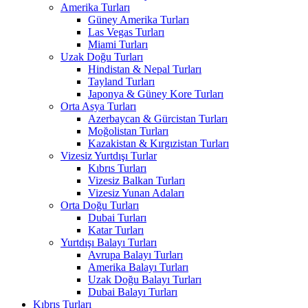
Amerika Turları
Güney Amerika Turları
Las Vegas Turları
Miami Turları
Uzak Doğu Turları
Hindistan & Nepal Turları
Tayland Turları
Japonya & Güney Kore Turları
Orta Asya Turları
Azerbaycan & Gürcistan Turları
Moğolistan Turları
Kazakistan & Kırgızistan Turları
Vizesiz Yurtdışı Turlar
Kıbrıs Turları
Vizesiz Balkan Turları
Vizesiz Yunan Adaları
Orta Doğu Turları
Dubai Turları
Katar Turları
Yurtdışı Balayı Turları
Avrupa Balayı Turları
Amerika Balayı Turları
Uzak Doğu Balayı Turları
Dubai Balayı Turları
Kıbrıs Turları