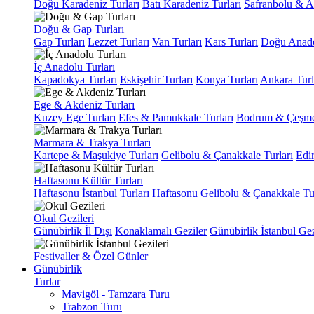
Doğu Karadeniz Turları
Batı Karadeniz Turları
Safranbolu & A
Doğu & Gap Turları
Gap Turları
Lezzet Turları
Van Turları
Kars Turları
Doğu Anado
İç Anadolu Turları
Kapadokya Turları
Eskişehir Turları
Konya Turları
Ankara Turl
Ege & Akdeniz Turları
Kuzey Ege Turları
Efes & Pamukkale Turları
Bodrum & Çeşme 
Marmara & Trakya Turları
Kartepe & Maşukiye Turları
Gelibolu & Çanakkale Turları
Edir
Haftasonu Kültür Turları
Haftasonu İstanbul Turları
Haftasonu Gelibolu & Çanakkale Tur
Okul Gezileri
Günübirlik İl Dışı
Konaklamalı Geziler
Günübirlik İstanbul Gez
Festivaller & Özel Günler
Günübirlik
Turlar
Mavigöl - Tamzara Turu
Trabzon Turu