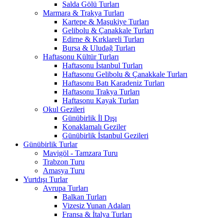
Salda Gölü Turları
Marmara & Trakya Turları
Kartepe & Maşukiye Turları
Gelibolu & Çanakkale Turları
Edirne & Kırklareli Turları
Bursa & Uludağ Turları
Haftasonu Kültür Turları
Haftasonu İstanbul Turları
Haftasonu Gelibolu & Çanakkale Turları
Haftasonu Batı Karadeniz Turları
Haftasonu Trakya Turları
Haftasonu Kayak Turları
Okul Gezileri
Günübirlik İl Dışı
Konaklamalı Geziler
Günübirlik İstanbul Gezileri
Günübirlik Turlar
Mavigöl - Tamzara Turu
Trabzon Turu
Amasya Turu
Yurtdışı Turlar
Avrupa Turları
Balkan Turları
Vizesiz Yunan Adaları
Fransa & İtalya Turları