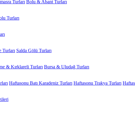
masra Turları
Bolu & Abant Turları
lu Turları
arı
Turları
Salda Gölü Turları
ne & Kırklareli Turları
Bursa & Uludağ Turları
ları
Haftasonu Batı Karadeniz Turları
Haftasonu Trakya Turları
Haftas
ileri