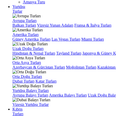
Amasya Turu
Yurtdışı
Turlar
Avrupa Turları
Balkan Turları
Vizesiz Yunan Adaları
Fransa & İtalya Turları
Amerika Turları
Güney Amerika Turları
Las Vegas Turları
Miami Turları
Uzak Doğu Turları
Hindistan & Nepal Turları
Tayland Turları
Japonya & Güney Ko
Orta Asya Turları
Azerbaycan & Gürcistan Turları
Moğolistan Turları
Kazakistan 
Orta Doğu Turları
Dubai Turları
Katar Turları
Yurtdışı Balayı Turları
Avrupa Balayı Turları
Amerika Balayı Turları
Uzak Doğu Balay
Vizesiz Yurtdışı Turlar
Kıbrıs
Turları