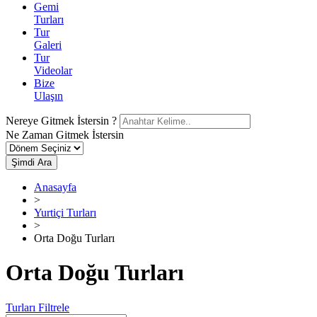
Gemi
Turları
Tur
Galeri
Tur
Videolar
Bize
Ulaşın
Nereye Gitmek İstersin ?
Ne Zaman Gitmek İstersin
Şimdi Ara
Anasayfa
>
Yurtiçi Turları
>
Orta Doğu Turları
Orta Doğu Turları
Turları Filtrele