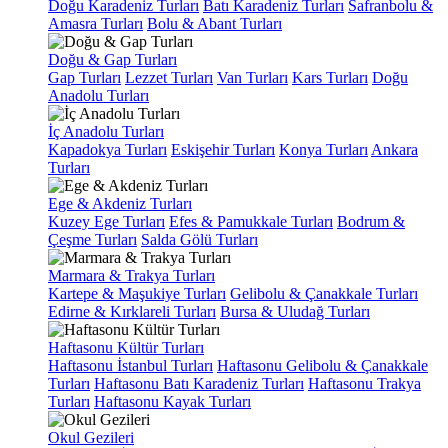
Doğu Karadeniz Turları
Batı Karadeniz Turları
Safranbolu &
Amasra Turları
Bolu & Abant Turları
Doğu & Gap Turları
Gap Turları
Lezzet Turları
Van Turları
Kars Turları
Doğu
Anadolu Turları
İç Anadolu Turları
Kapadokya Turları
Eskişehir Turları
Konya Turları
Ankara
Turları
Ege & Akdeniz Turları
Kuzey Ege Turları
Efes & Pamukkale Turları
Bodrum &
Çeşme Turları
Salda Gölü Turları
Marmara & Trakya Turları
Kartepe & Maşukiye Turları
Gelibolu & Çanakkale Turları
Edirne & Kırklareli Turları
Bursa & Uludağ Turları
Haftasonu Kültür Turları
Haftasonu İstanbul Turları
Haftasonu Gelibolu & Çanakkale
Turları
Haftasonu Batı Karadeniz Turları
Haftasonu Trakya
Turları
Haftasonu Kayak Turları
Okul Gezileri