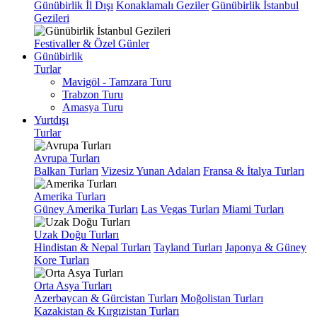
Günübirlik İl Dışı
Konaklamalı Geziler
Günübirlik İstanbul
Gezileri
Festivaller & Özel Günler
Günübirlik
Turlar
Mavigöl - Tamzara Turu
Trabzon Turu
Amasya Turu
Yurtdışı
Turlar
Avrupa Turları
Balkan Turları
Vizesiz Yunan Adaları
Fransa & İtalya Turları
Amerika Turları
Güney Amerika Turları
Las Vegas Turları
Miami Turları
Uzak Doğu Turları
Hindistan & Nepal Turları
Tayland Turları
Japonya & Güney
Kore Turları
Orta Asya Turları
Azerbaycan & Gürcistan Turları
Moğolistan Turları
Kazakistan & Kırgızistan Turları