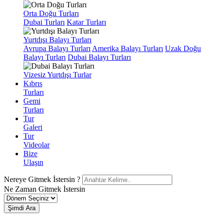
Orta Doğu Turları
Dubai Turları
Katar Turları
Yurtdışı Balayı Turları
Avrupa Balayı Turları
Amerika Balayı Turları
Uzak Doğu
Balayı Turları
Dubai Balayı Turları
Vizesiz Yurtdışı Turlar
Kıbrıs
Turları
Gemi
Turları
Tur
Galeri
Tur
Videolar
Bize
Ulaşın
Nereye Gitmek İstersin ?
Ne Zaman Gitmek İstersin
Şimdi Ara