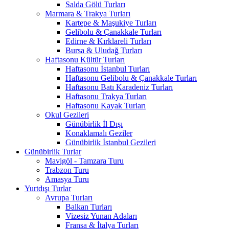
Salda Gölü Turları
Marmara & Trakya Turları
Kartepe & Maşukiye Turları
Gelibolu & Çanakkale Turları
Edirne & Kırklareli Turları
Bursa & Uludağ Turları
Haftasonu Kültür Turları
Haftasonu İstanbul Turları
Haftasonu Gelibolu & Çanakkale Turları
Haftasonu Batı Karadeniz Turları
Haftasonu Trakya Turları
Haftasonu Kayak Turları
Okul Gezileri
Günübirlik İl Dışı
Konaklamalı Geziler
Günübirlik İstanbul Gezileri
Günübirlik Turlar
Mavigöl - Tamzara Turu
Trabzon Turu
Amasya Turu
Yurtdışı Turlar
Avrupa Turları
Balkan Turları
Vizesiz Yunan Adaları
Fransa & İtalya Turları